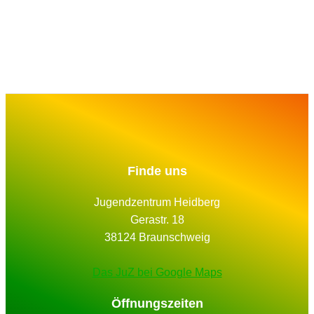
Finde uns
Jugendzentrum Heidberg
Gerastr. 18
38124 Braunschweig
Das JuZ bei Google Maps
Öffnungszeiten